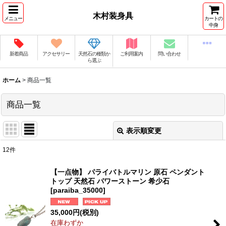
木村装身具
メニュー
カートの
中身
新着商品
アクセサリー
天然石の種類か
ご利用案内
問い合わせ
ら選ぶ
ホーム
>
商品一覧
商品一覧
表示順変更
閉じる
12
件
表示数
:
【一点物】 パライバトルマリン 原石 ペンダント
トップ 天然石 パワーストーン 希少石
並び順
:
[
paraiba_35000
]
35,000
円
(税別)
絞り込む
在庫わずか