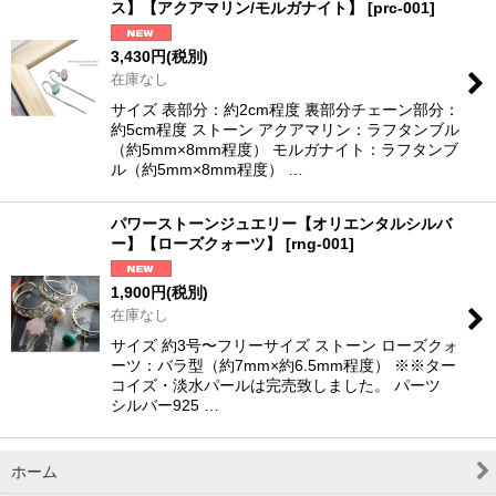
ス】【アクアマリン/モルガナイト】
[
prc-001
]
3,430
円
(税別)
在庫なし
サイズ 表部分：約2cm程度 裏部分チェーン部分：
約5cm程度 ストーン アクアマリン：ラフタンブル
（約5mm×8mm程度） モルガナイト：ラフタンブ
ル（約5mm×8mm程度） …
パワーストーンジュエリー【オリエンタルシルバ
ー】【ローズクォーツ】
[
rng-001
]
1,900
円
(税別)
在庫なし
サイズ 約3号〜フリーサイズ ストーン ローズクォ
ーツ：バラ型（約7mm×約6.5mm程度） ※※ター
コイズ・淡水パールは完売致しました。 パーツ
シルバー925 …
ホーム