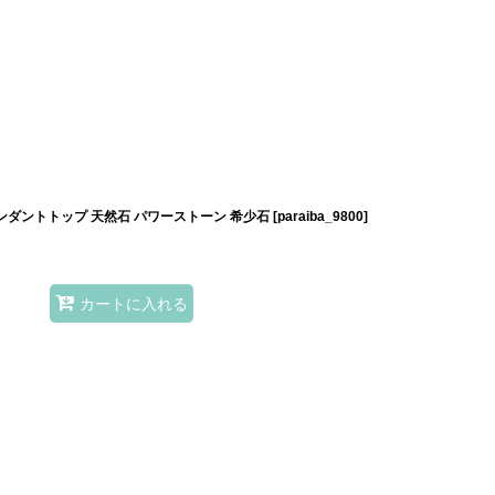
ンダントトップ 天然石 パワーストーン 希少石
[
paraiba_9800
]
カートに入れる