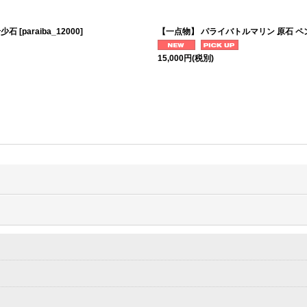
希少石
[
paraiba_12000
]
【一点物】 パライバトルマリン 原石 ペ
15,000
円
(税別)