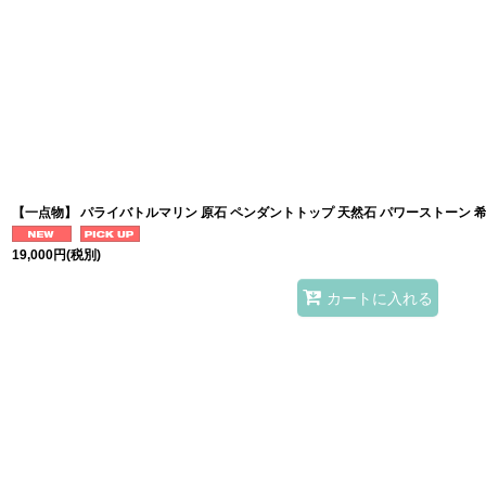
【一点物】 パライバトルマリン 原石 ペンダントトップ 天然石 パワーストーン 
19,000
円
(税別)
カートに入れる