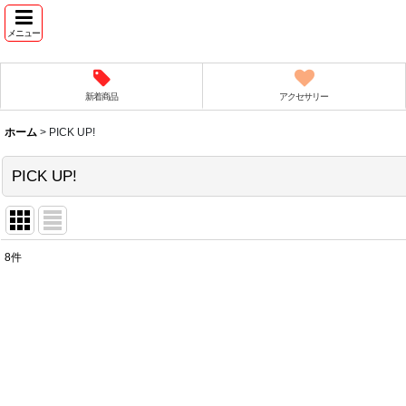
メニュー
新着商品
アクセサリー
ホーム
>
PICK UP!
PICK UP!
8
件
表示数
:
並び順
: