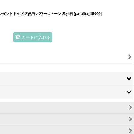
ンダントトップ 天然石 パワーストーン 希少石
[
paraiba_15000
]
カートに入れる