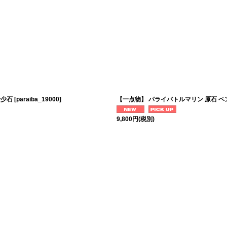
希少石
[
paraiba_19000
]
【一点物】 パライバトルマリン 原石 ペ
9,800
円
(税別)