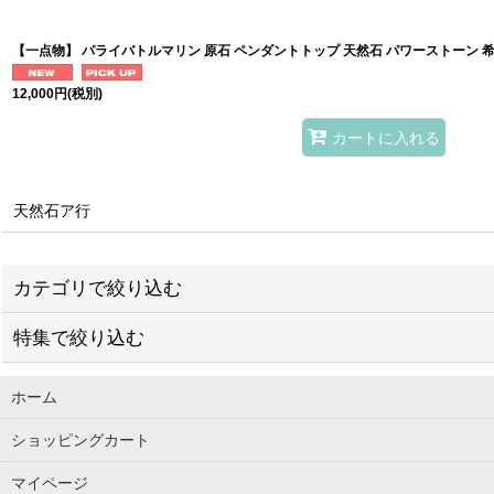
【一点物】 パライバトルマリン 原石 ペンダントトップ 天然石 パワーストーン 
12,000
円
(税別)
カートに入れる
天然石ア行
カテゴリで絞り込む
特集で絞り込む
ブレスレット
ホーム
ピアス
パワーストーンジュエリー
ショッピングカート
リング
ローズクォーツ
マイページ
サンキャッチャー